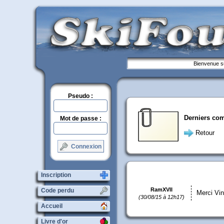
Bienvenue su
Pseudo :
Derniers co
Mot de passe :
Retour
Connexion
Inscription
RamXVII
Code perdu
Merci Vi
(30/08/15 à 12h17)
Accueil
Livre d'or