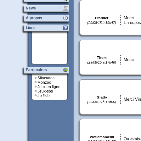
News
Merci
A propos
Prorider
En espéra
(29/08/15 à 19h47)
Liens
Thom
Merci
(29/08/15 à 17h46)
Partenaires
Sitacados
Monzoo
Jeux en ligne
Jeux-sos
La liste
Gratty
Merci Vi
(29/08/15 à 17h06)
Vivelemonoski
Ou avais-t