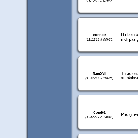
(11/12/12 à 07h35)
Ha bein b
Sonnick
mdr pas 
(11/12/12 à 00h28)
Tu as enc
RamXVII
su résiste
(15/05/12 à 19h26)
Coral62
Pas grave
(12/05/12 à 14h46)