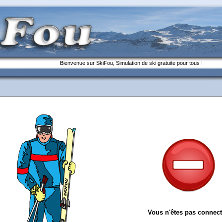
Bienvenue sur SkiFou, Simulation de ski gratuite pour tous !
Vous n'êtes pas connect