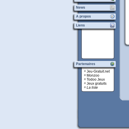
News
A propos
Liens
Partenaires
Jeu-Gratuit.net
Monzoo
Todoo Jeux
Jeux gratuits
La liste