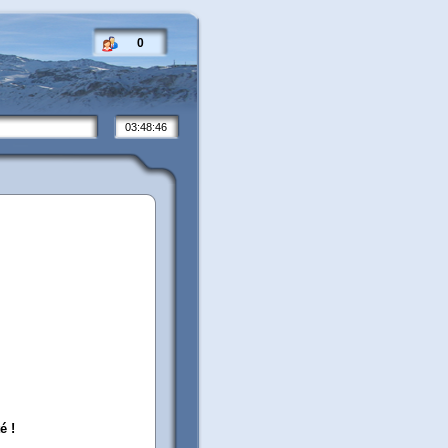
0
03:48:46
é !