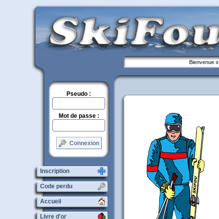
Bienvenue su
Pseudo :
Mot de passe :
Connexion
Inscription
Code perdu
Accueil
Livre d'or