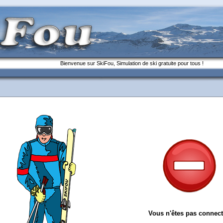
Bienvenue sur SkiFou, Simulation de ski gratuite pour tous !
Vous n'êtes pas connect