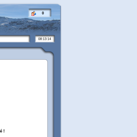
0
08:13:14
é !