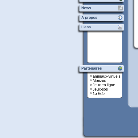
News
A propos
Liens
Partenaires
animaux-virtuels
Monzoo
Jeux en ligne
Jeux-sos
La liste