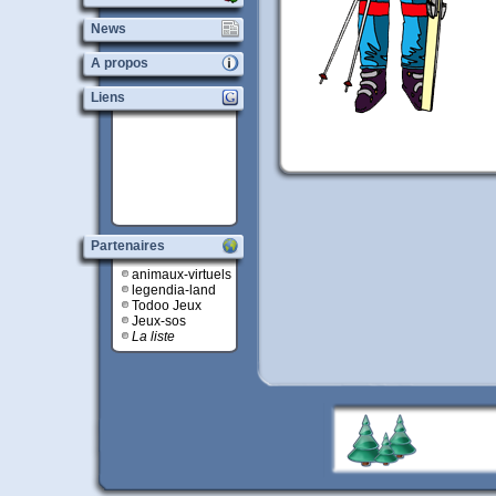
News
A propos
Liens
Partenaires
animaux-virtuels
legendia-land
Todoo Jeux
Jeux-sos
La liste