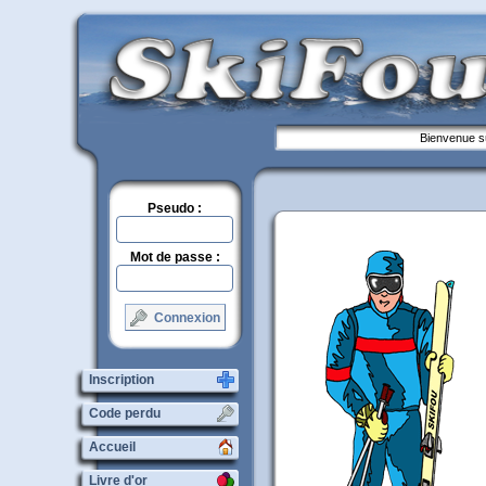
Bienvenue su
Pseudo :
Mot de passe :
Connexion
Inscription
Code perdu
Accueil
Livre d'or