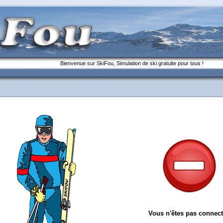
Bienvenue sur SkiFou, Simulation de ski gratuite pour tous !
Vous n'êtes pas connect