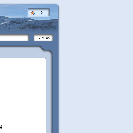
0
17:59:07
é !