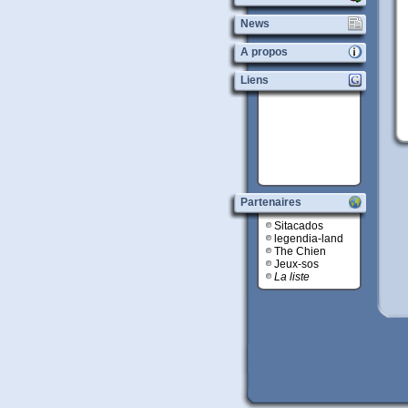
News
A propos
Liens
Partenaires
Sitacados
legendia-land
The Chien
Jeux-sos
La liste