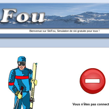
Bienvenue sur SkiFou, Simulation de ski gratuite pour tous !
Vous n'êtes pas connect