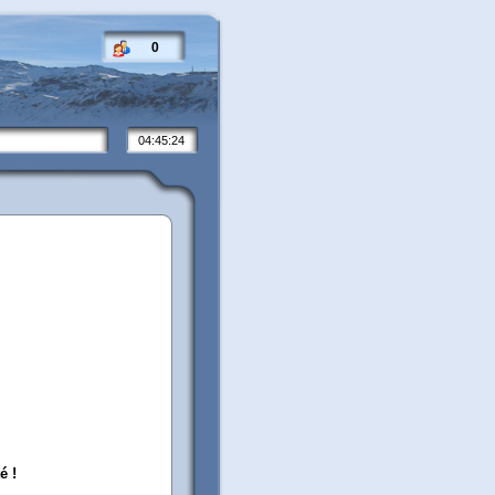
0
04:45:24
é !