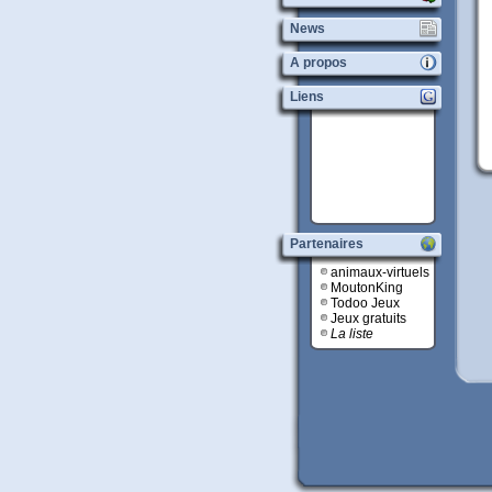
News
A propos
Liens
Partenaires
animaux-virtuels
MoutonKing
Todoo Jeux
Jeux gratuits
La liste