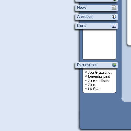
News
A propos
Liens
Partenaires
Jeu-Gratuit.net
legendia-land
Jeux en ligne
Jeux
La liste