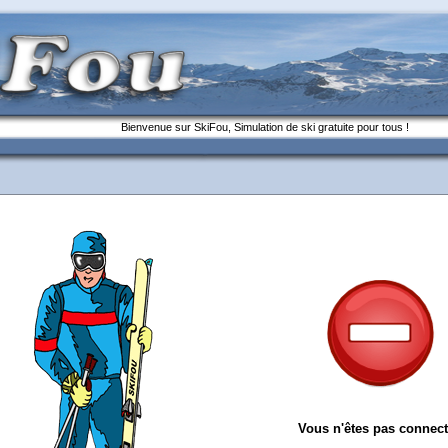
Bienvenue sur SkiFou, Simulation de ski gratuite pour tous !
Vous n'êtes pas connect