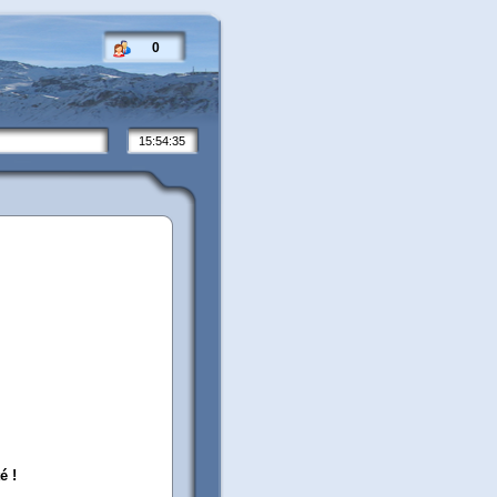
0
15:54:36
é !