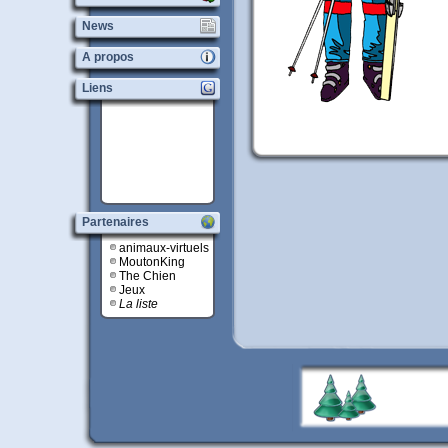
News
A propos
Liens
Partenaires
animaux-virtuels
MoutonKing
The Chien
Jeux
La liste