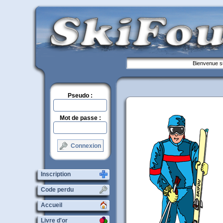
Bienvenue su
Pseudo :
Mot de passe :
Connexion
Inscription
Code perdu
Accueil
Livre d'or