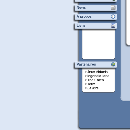
News
A propos
Liens
Partenaires
Jeux Virtuels
legendia-land
The Chien
Jeux
La liste