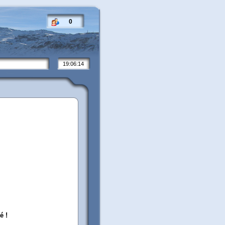
0
19:06:14
é !