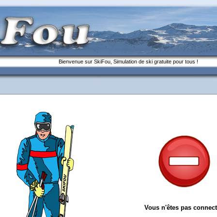
Bienvenue sur SkiFou, Simulation de ski gratuite pour tous !
Vous n'êtes pas connect