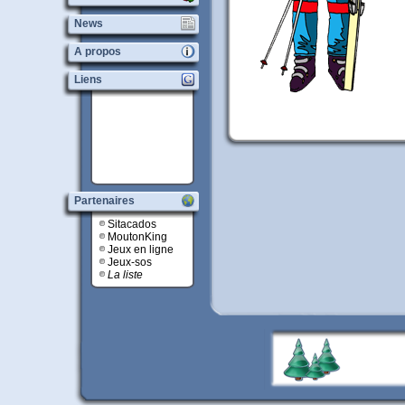
News
A propos
Liens
Partenaires
Sitacados
MoutonKing
Jeux en ligne
Jeux-sos
La liste