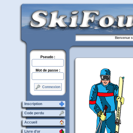
Bienvenue su
Pseudo :
Mot de passe :
Connexion
Inscription
Code perdu
Accueil
Livre d'or