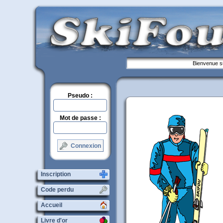
Bienvenue su
Pseudo :
Mot de passe :
Connexion
Inscription
Code perdu
Accueil
Livre d'or