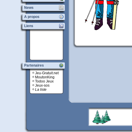
News
A propos
Liens
Partenaires
Jeu-Gratuit.net
MoutonKing
Todoo Jeux
Jeux-sos
La liste