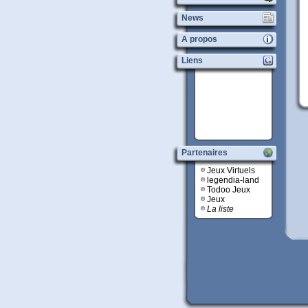
News
A propos
Liens
Partenaires
Jeux Virtuels
legendia-land
Todoo Jeux
Jeux
La liste