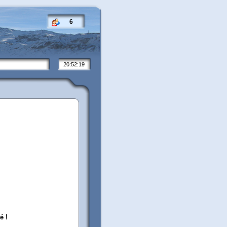
6
20:52:19
é !