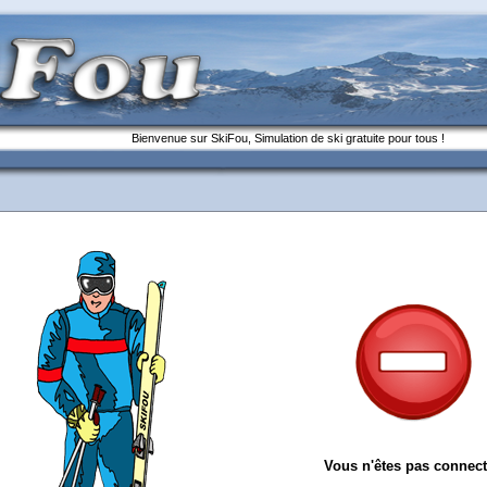
Bienvenue sur SkiFou, Simulation de ski gratuite pour tous !
Vous n'êtes pas connect