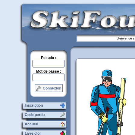
Bienvenue su
Pseudo :
Mot de passe :
Connexion
Inscription
Code perdu
Accueil
Livre d'or