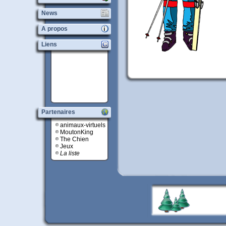
News
A propos
Liens
Partenaires
animaux-virtuels
MoutonKing
The Chien
Jeux
La liste