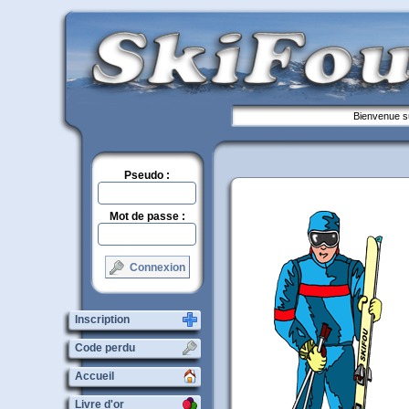
Bienvenue su
Pseudo :
Mot de passe :
Connexion
Inscription
Code perdu
Accueil
Livre d'or