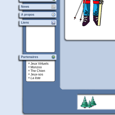
News
A propos
Liens
Partenaires
Jeux Virtuels
Monzoo
The Chien
Jeux-sos
La liste