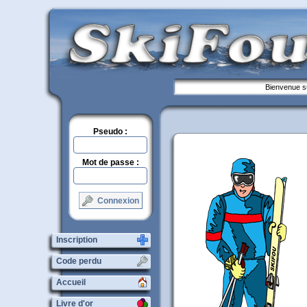
Bienvenue su
Pseudo :
Mot de passe :
Connexion
Inscription
Code perdu
Accueil
Livre d'or