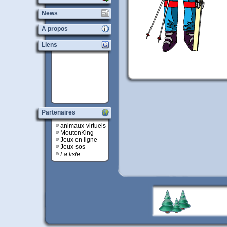
News
A propos
Liens
Partenaires
animaux-virtuels
MoutonKing
Jeux en ligne
Jeux-sos
La liste