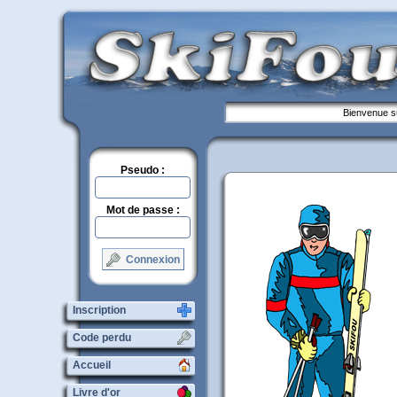
Bienvenue su
Pseudo :
Mot de passe :
Connexion
Inscription
Code perdu
Accueil
Livre d'or