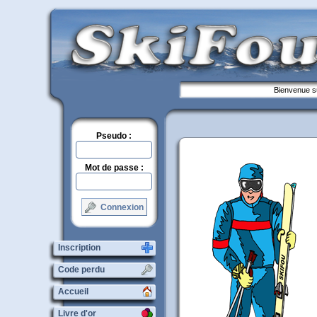
Bienvenue su
Pseudo :
Mot de passe :
Connexion
Inscription
Code perdu
Accueil
Livre d'or