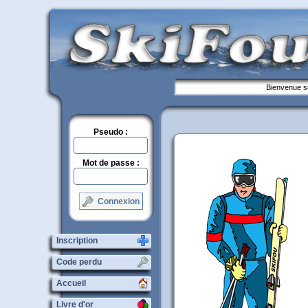
Bienvenue su
Pseudo :
Mot de passe :
Connexion
Inscription
Code perdu
Accueil
Livre d'or