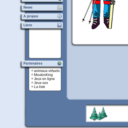
News
A propos
Liens
Partenaires
animaux-virtuels
MoutonKing
Jeux en ligne
Jeux-sos
La liste