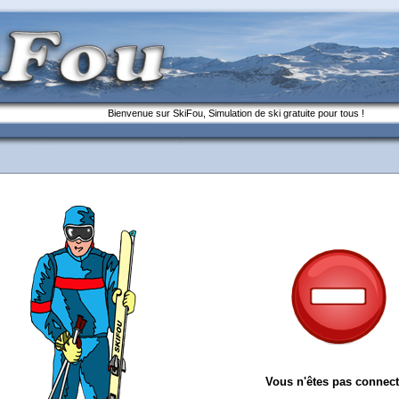
Bienvenue sur SkiFou, Simulation de ski gratuite pour tous !
Vous n'êtes pas connect