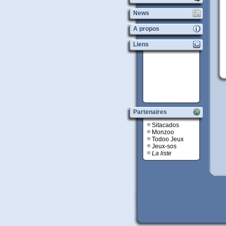
News
A propos
Liens
Partenaires
Sitacados
Monzoo
Todoo Jeux
Jeux-sos
La liste