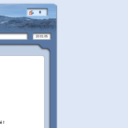
0
20:01:05
é !