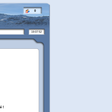
0
19:07:52
é !