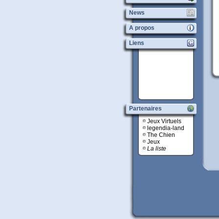
News
A propos
Liens
Partenaires
Jeux Virtuels
legendia-land
The Chien
Jeux
La liste