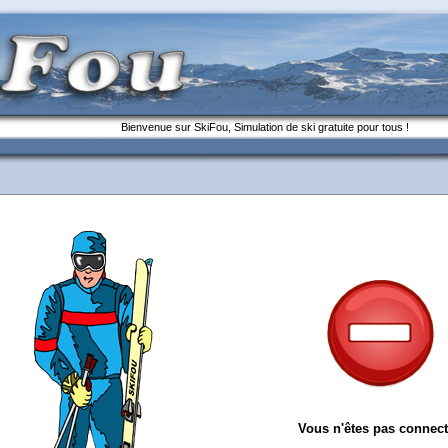
Bienvenue sur SkiFou, Simulation de ski gratuite pour tous !
Vous n'êtes pas connect