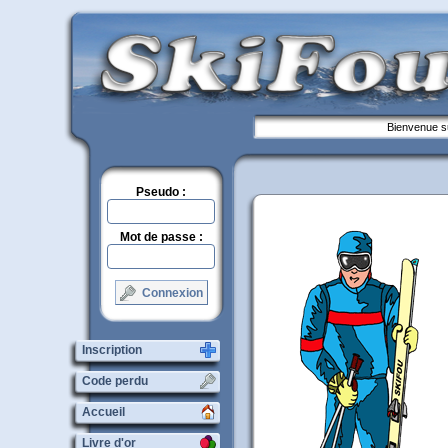
Bienvenue su
Pseudo :
Mot de passe :
Connexion
Inscription
Code perdu
Accueil
Livre d'or