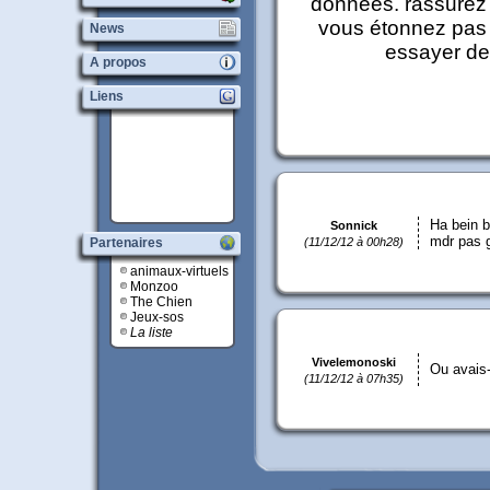
données. rassurez 
vous étonnez pas 
News
essayer de
A propos
Liens
Ha bein b
Sonnick
mdr pas 
Partenaires
(11/12/12 à 00h28)
animaux-virtuels
Monzoo
The Chien
Jeux-sos
La liste
Vivelemonoski
Ou avais-t
(11/12/12 à 07h35)