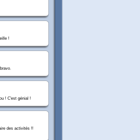
ille !
 bravo.
u ! C'est génial !
re des activités !!