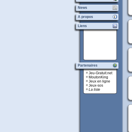
News
A propos
Liens
Partenaires
Jeu-Gratuit.net
MoutonKing
Jeux en ligne
Jeux-sos
La liste