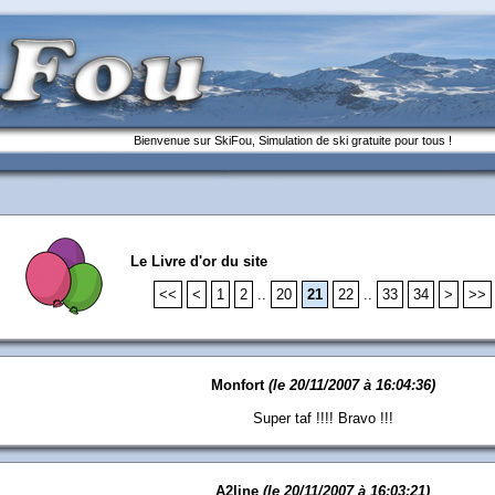
Bienvenue sur SkiFou, Simulation de ski gratuite pour tous !
Le Livre d'or du site
<<
<
1
2
..
20
21
22
..
33
34
>
>>
Monfort
(le 20/11/2007 à 16:04:36)
Super taf !!!! Bravo !!!
A2line
(le 20/11/2007 à 16:03:21)