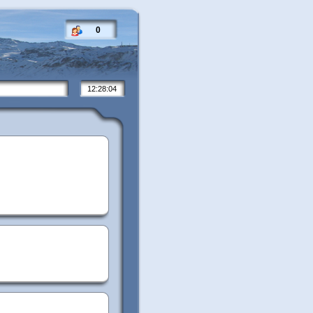
0
12:28:05