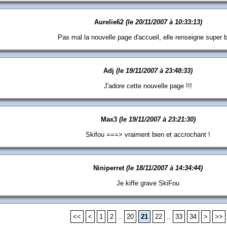
Aurelie62
(le 20/11/2007 à 10:33:13)
Pas mal la nouvelle page d'accueil, elle renseigne super b
Adj
(le 19/11/2007 à 23:48:33)
J'adore cette nouvelle page !!!
Max3
(le 19/11/2007 à 23:21:30)
Skifou ===> vraiment bien et accrochant !
Niniperret
(le 18/11/2007 à 14:34:44)
Je kiffe grave SkiFou
<<
<
1
2
..
20
21
22
..
33
34
>
>>