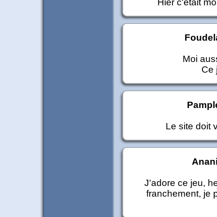
Hier c'était mo
Foudel
Moi auss
Ce 
Pamp
Le site doit 
Anan
J'adore ce jeu, h
franchement, je p