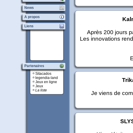
News
A propos
Ka
Liens
Après 200 jours pa
Les innovations rende
E
Partenaires
Sitacados
legendia-land
Trik
Jeux en ligne
Jeux
La liste
Je viens de comm
SLY