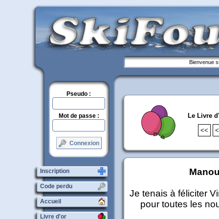
Bienvenue su
Pseudo :
Le Livre d
Mot de passe :
<<
<
Connexion
Mano
Inscription
Code perdu
Je tenais à féliciter 
Accueil
pour toutes les nou
Livre d'or