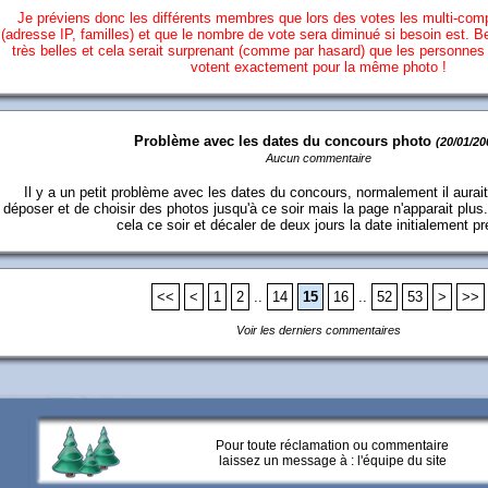
Je préviens donc les différents membres que lors des votes les multi-comp
(adresse IP, familles) et que le nombre de vote sera diminué si besoin est. 
très belles et cela serait surprenant (comme par hasard) que les personne
votent exactement pour la même photo !
Problème avec les dates du concours photo
(20/01/20
Aucun commentaire
Il y a un petit problème avec les dates du concours, normalement il aurait
déposer et de choisir des photos jusqu'à ce soir mais la page n'apparait plus..
cela ce soir et décaler de deux jours la date initialement p
<<
<
1
2
..
14
15
16
..
52
53
>
>>
Voir les derniers commentaires
Pour toute réclamation ou commentaire
laissez un message à :
l'équipe du site