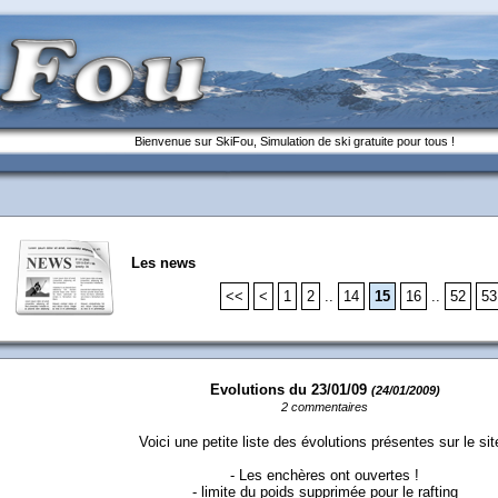
Bienvenue sur SkiFou, Simulation de ski gratuite pour tous !
Les news
<<
<
1
2
..
14
15
16
..
52
53
Evolutions du 23/01/09
(24/01/2009)
2 commentaires
Voici une petite liste des évolutions présentes sur le sit
- Les enchères ont ouvertes !
- limite du poids supprimée pour le rafting