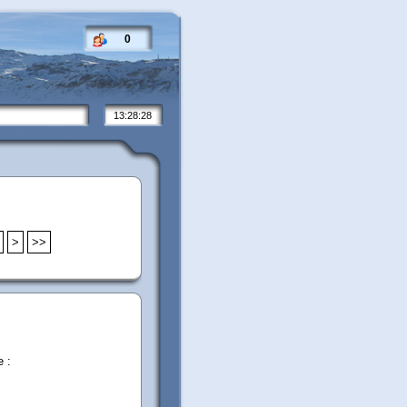
0
13:28:29
>
>>
e :