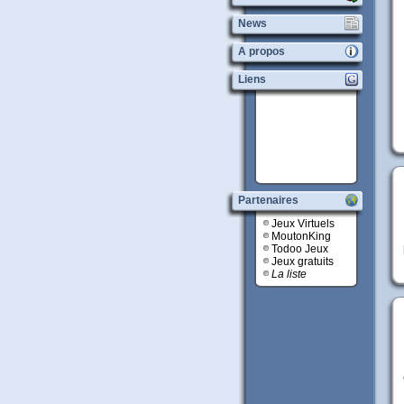
News
A propos
Liens
Partenaires
Jeux Virtuels
MoutonKing
Todoo Jeux
Jeux gratuits
La liste