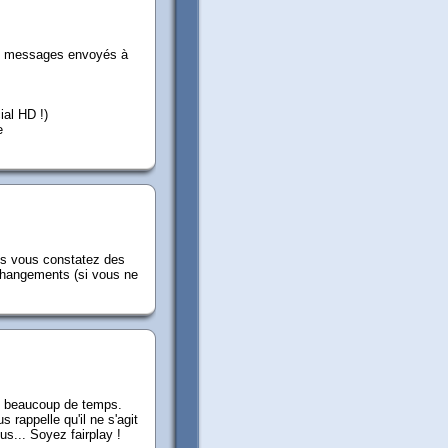
les messages envoyés à
ial HD !)
e
mais vous constatez des
changements (si vous ne
us beaucoup de temps.
rappelle qu'il ne s'agit
us... Soyez fairplay !