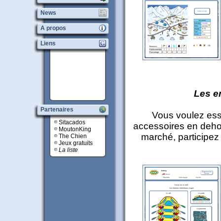
News
A propos
Liens
Les e
Partenaires
Vous voulez ess
Sitacados
accessoires en dehor
MoutonKing
marché, participez
The Chien
Jeux gratuits
La liste