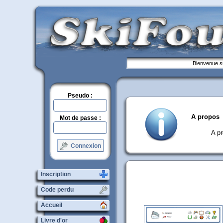
Bienvenue su
Pseudo :
A propos
Mot de passe :
A p
Connexion
Inscription
Code perdu
Accueil
Livre d'or